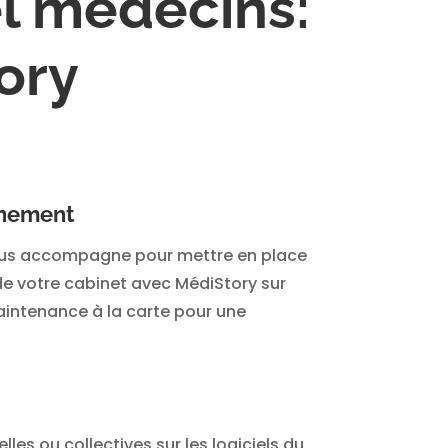
el médecins:
ory
nement
ous accompagne pour mettre en place
de votre cabinet avec MédiStory sur
aintenance à la carte pour une
lles ou collectives sur les logiciels du